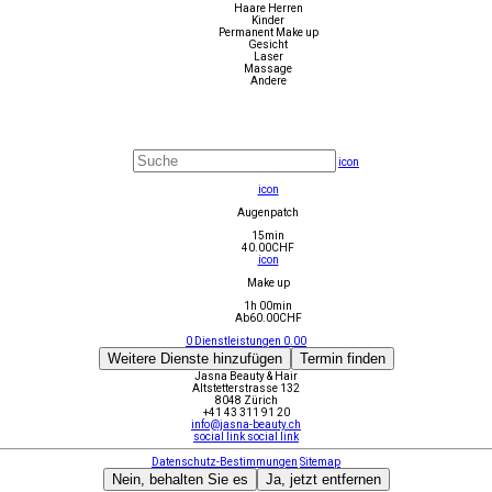
Haare Herren
Kinder
Permanent Make up
Gesicht
Laser
Massage
Andere
icon
icon
Augenpatch
15min
40.00
CHF
icon
Make up
1h 00min
Ab
60.00
CHF
0
Dienstleistungen
0.00
Weitere Dienste hinzufügen
Termin finden
Jasna Beauty & Hair
Altstetterstrasse 132
8048 Zürich
+41 43 311 91 20
info@jasna-beauty.ch
social link
social link
Datenschutz-Bestimmungen
Sitemap
Nein, behalten Sie es
Ja, jetzt entfernen