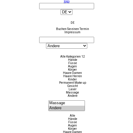
logo
DE
Buchen Sie einen Termin
Impressum
Alle Kategorien 12
Hände
Füsse
Augen
Körper
Haare Damen
Haare Herren
Kinder
Permanent Make up
Gesicht
Laser
Massage
Andere
Alle
Hände
Füsse
Augen
Körper
Haare Damen