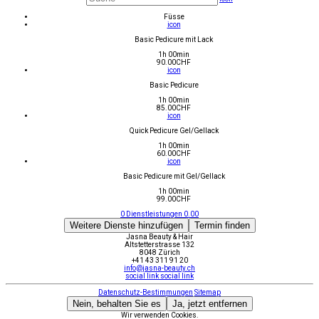
Füsse
icon
Basic Pedicure mit Lack
1h 00min
90.00
CHF
icon
Basic Pedicure
1h 00min
85.00
CHF
icon
Quick Pedicure Gel/Gellack
1h 00min
60.00
CHF
icon
Basic Pedicure mit Gel/Gellack
1h 00min
99.00
CHF
0
Dienstleistungen
0.00
Weitere Dienste hinzufügen
Termin finden
Jasna Beauty & Hair
Altstetterstrasse 132
8048 Zürich
+41 43 311 91 20
info@jasna-beauty.ch
social link
social link
Datenschutz-Bestimmungen
Sitemap
Nein, behalten Sie es
Ja, jetzt entfernen
Wir verwenden Cookies.