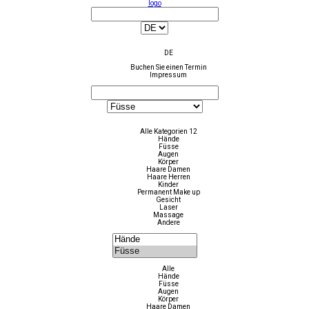
logo
DE
Buchen Sie einen Termin
Impressum
Alle Kategorien 12
Hände
Füsse
Augen
Körper
Haare Damen
Haare Herren
Kinder
Permanent Make up
Gesicht
Laser
Massage
Andere
Alle
Hände
Füsse
Augen
Körper
Haare Damen