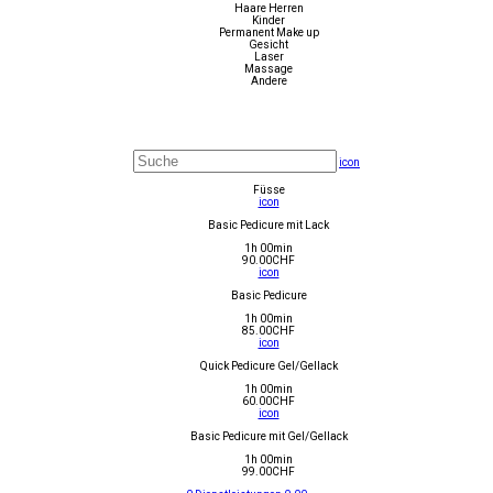
Haare Herren
Kinder
Permanent Make up
Gesicht
Laser
Massage
Andere
icon
Füsse
icon
Basic Pedicure mit Lack
1h 00min
90.00
CHF
icon
Basic Pedicure
1h 00min
85.00
CHF
icon
Quick Pedicure Gel/Gellack
1h 00min
60.00
CHF
icon
Basic Pedicure mit Gel/Gellack
1h 00min
99.00
CHF